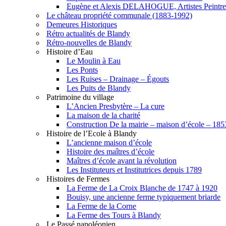
Eugène et Alexis DELAHOGUE, Artistes Peintre
Le château propriété communale (1883-1992)
Demeures Historiques
Rétro actualités de Blandy
Rétro-nouvelles de Blandy
Histoire d’Eau
Le Moulin à Eau
Les Ponts
Les Ruises – Drainage – Égouts
Les Puits de Blandy
Patrimoine du village
L’Ancien Presbytère – La cure
La maison de la charité
Construction De la mairie – maison d’école – 18
Histoire de l’Ecole à Blandy
L’ancienne maison d’école
Histoire des maîtres d’école
Maîtres d’école avant la révolution
Les Instituteurs et Institutrices depuis 1789
Histoires de Fermes
La Ferme de La Croix Blanche de 1747 à 1920
Bouisy, une ancienne ferme typiquement briarde
La Ferme de la Corne
La Ferme des Tours à Blandy
Le Passé napoléonien