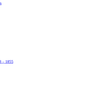
s
53 – 1855