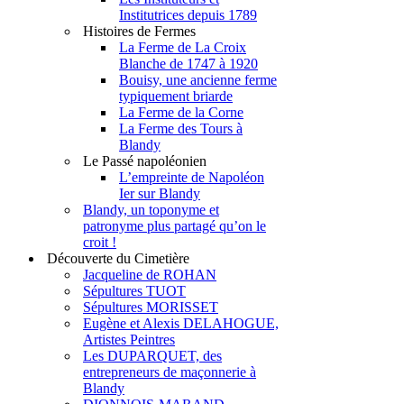
Institutrices depuis 1789
Histoires de Fermes
La Ferme de La Croix
Blanche de 1747 à 1920
Bouisy, une ancienne ferme
typiquement briarde
La Ferme de la Corne
La Ferme des Tours à
Blandy
Le Passé napoléonien
L’empreinte de Napoléon
Ier sur Blandy
Blandy, un toponyme et
patronyme plus partagé qu’on le
croit !
Découverte du Cimetière
Jacqueline de ROHAN
Sépultures TUOT
Sépultures MORISSET
Eugène et Alexis DELAHOGUE,
Artistes Peintres
Les DUPARQUET, des
entrepreneurs de maçonnerie à
Blandy