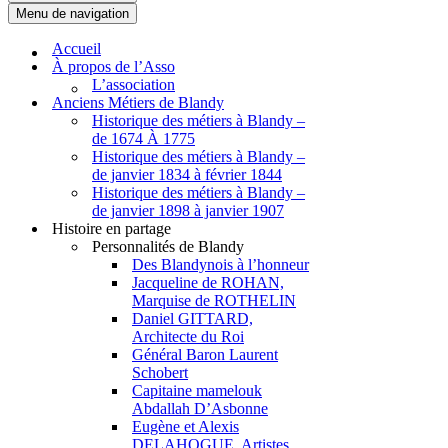
Menu de navigation
Accueil
À propos de l’Asso
L’association
Anciens Métiers de Blandy
Historique des métiers à Blandy –
de 1674 À 1775
Historique des métiers à Blandy –
de janvier 1834 à février 1844
Historique des métiers à Blandy –
de janvier 1898 à janvier 1907
Histoire en partage
Personnalités de Blandy
Des Blandynois à l’honneur
Jacqueline de ROHAN,
Marquise de ROTHELIN
Daniel GITTARD,
Architecte du Roi
Général Baron Laurent
Schobert
Capitaine mamelouk
Abdallah D’Asbonne
Eugène et Alexis
DELAHOGUE, Artistes