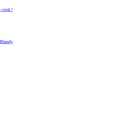
croit !
 Blandy