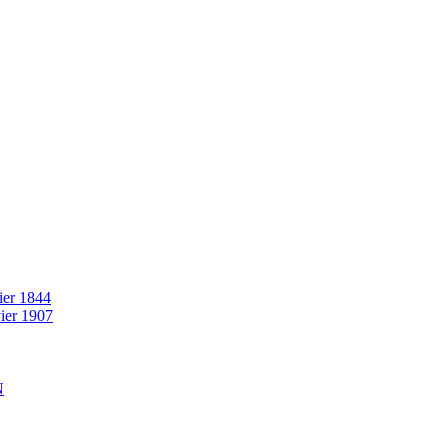
rier 1844
vier 1907
N