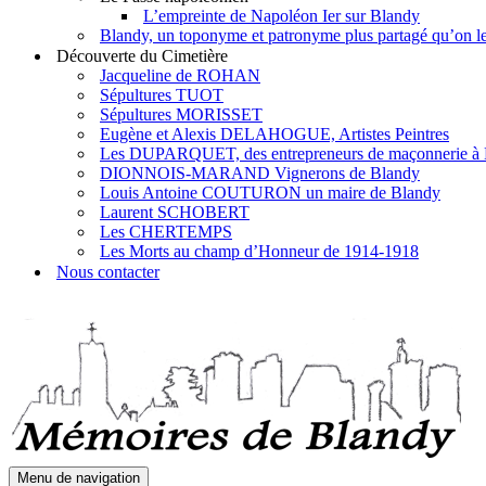
L’empreinte de Napoléon Ier sur Blandy
Blandy, un toponyme et patronyme plus partagé qu’on le 
Découverte du Cimetière
Jacqueline de ROHAN
Sépultures TUOT
Sépultures MORISSET
Eugène et Alexis DELAHOGUE, Artistes Peintres
Les DUPARQUET, des entrepreneurs de maçonnerie à
DIONNOIS-MARAND Vignerons de Blandy
Louis Antoine COUTURON un maire de Blandy
Laurent SCHOBERT
Les CHERTEMPS
Les Morts au champ d’Honneur de 1914-1918
Nous contacter
Menu de navigation