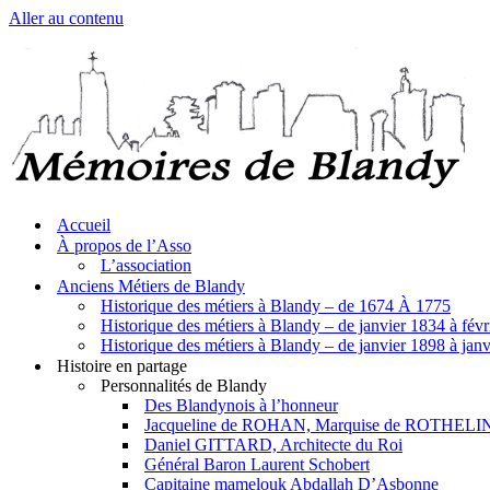
Aller au contenu
Accueil
À propos de l’Asso
L’association
Anciens Métiers de Blandy
Historique des métiers à Blandy – de 1674 À 1775
Historique des métiers à Blandy – de janvier 1834 à fév
Historique des métiers à Blandy – de janvier 1898 à jan
Histoire en partage
Personnalités de Blandy
Des Blandynois à l’honneur
Jacqueline de ROHAN, Marquise de ROTHELI
Daniel GITTARD, Architecte du Roi
Général Baron Laurent Schobert
Capitaine mamelouk Abdallah D’Asbonne