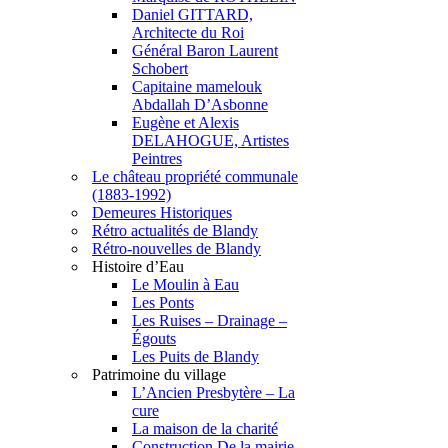
Daniel GITTARD,
Architecte du Roi
Général Baron Laurent
Schobert
Capitaine mamelouk
Abdallah D’Asbonne
Eugène et Alexis
DELAHOGUE, Artistes
Peintres
Le château propriété communale
(1883-1992)
Demeures Historiques
Rétro actualités de Blandy
Rétro-nouvelles de Blandy
Histoire d’Eau
Le Moulin à Eau
Les Ponts
Les Ruises – Drainage –
Égouts
Les Puits de Blandy
Patrimoine du village
L’Ancien Presbytère – La
cure
La maison de la charité
Construction De la mairie –