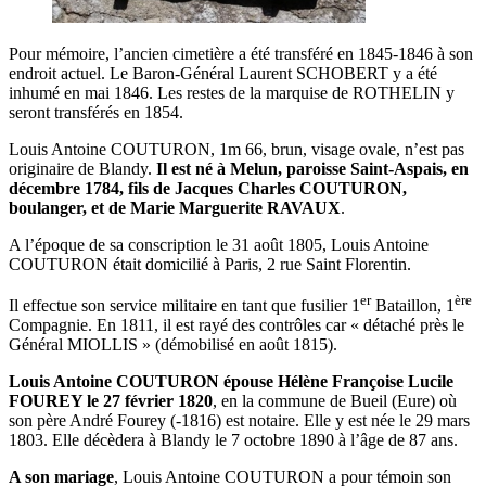
Pour mémoire, l’ancien cimetière a été transféré en 1845-1846 à son
endroit actuel. Le Baron-Général Laurent SCHOBERT y a été
inhumé en mai 1846. Les restes de la marquise de ROTHELIN y
seront transférés en 1854.
Louis Antoine COUTURON, 1m 66, brun, visage ovale, n’est pas
originaire de Blandy.
Il est né à Melun, paroisse Saint-Aspais, en
décembre 1784, fils de Jacques Charles COUTURON,
boulanger, et de Marie Marguerite RAVAUX
.
A l’époque de sa conscription le 31 août 1805, Louis Antoine
COUTURON était domicilié à Paris, 2 rue Saint Florentin.
er
ère
Il effectue son service militaire en tant que fusilier 1
Bataillon, 1
Compagnie. En 1811, il est rayé des contrôles car « détaché près le
Général MIOLLIS » (démobilisé en août 1815).
Louis Antoine COUTURON épouse Hélène Françoise Lucile
FOUREY le 27 février 1820
, en la commune de Bueil (Eure) où
son père André Fourey (-1816) est notaire. Elle y est née le 29 mars
1803. Elle décèdera à Blandy le 7 octobre 1890 à l’âge de 87 ans.
A son mariage
, Louis Antoine COUTURON a pour témoin son