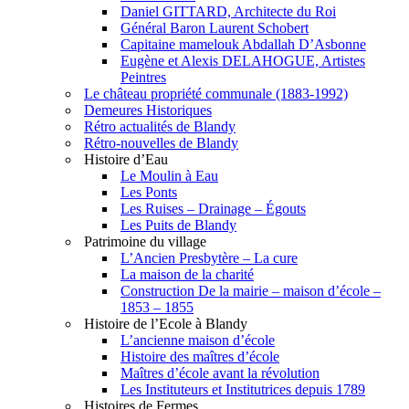
Daniel GITTARD, Architecte du Roi
Général Baron Laurent Schobert
Capitaine mamelouk Abdallah D’Asbonne
Eugène et Alexis DELAHOGUE, Artistes
Peintres
Le château propriété communale (1883-1992)
Demeures Historiques
Rétro actualités de Blandy
Rétro-nouvelles de Blandy
Histoire d’Eau
Le Moulin à Eau
Les Ponts
Les Ruises – Drainage – Égouts
Les Puits de Blandy
Patrimoine du village
L’Ancien Presbytère – La cure
La maison de la charité
Construction De la mairie – maison d’école –
1853 – 1855
Histoire de l’Ecole à Blandy
L’ancienne maison d’école
Histoire des maîtres d’école
Maîtres d’école avant la révolution
Les Instituteurs et Institutrices depuis 1789
Histoires de Fermes