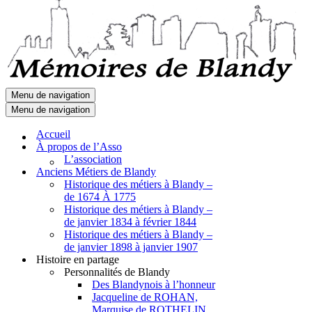
Menu de navigation
Menu de navigation
Accueil
À propos de l’Asso
L’association
Anciens Métiers de Blandy
Historique des métiers à Blandy –
de 1674 À 1775
Historique des métiers à Blandy –
de janvier 1834 à février 1844
Historique des métiers à Blandy –
de janvier 1898 à janvier 1907
Histoire en partage
Personnalités de Blandy
Des Blandynois à l’honneur
Jacqueline de ROHAN,
Marquise de ROTHELIN