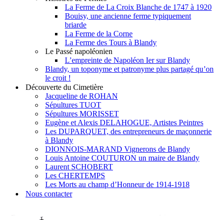
La Ferme de La Croix Blanche de 1747 à 1920
Bouisy, une ancienne ferme typiquement
briarde
La Ferme de la Corne
La Ferme des Tours à Blandy
Le Passé napoléonien
L’empreinte de Napoléon Ier sur Blandy
Blandy, un toponyme et patronyme plus partagé qu’on
le croit !
Découverte du Cimetière
Jacqueline de ROHAN
Sépultures TUOT
Sépultures MORISSET
Eugène et Alexis DELAHOGUE, Artistes Peintres
Les DUPARQUET, des entrepreneurs de maçonnerie
à Blandy
DIONNOIS-MARAND Vignerons de Blandy
Louis Antoine COUTURON un maire de Blandy
Laurent SCHOBERT
Les CHERTEMPS
Les Morts au champ d’Honneur de 1914-1918
Nous contacter