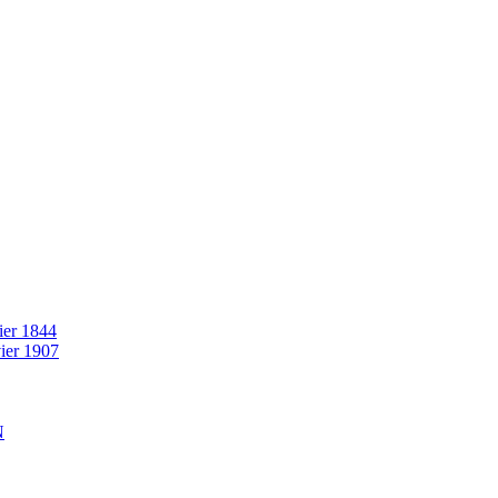
rier 1844
vier 1907
N