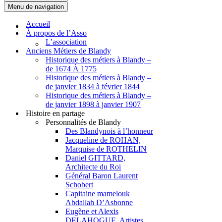
Menu de navigation
Accueil
À propos de l’Asso
L’association
Anciens Métiers de Blandy
Historique des métiers à Blandy –
de 1674 À 1775
Historique des métiers à Blandy –
de janvier 1834 à février 1844
Historique des métiers à Blandy –
de janvier 1898 à janvier 1907
Histoire en partage
Personnalités de Blandy
Des Blandynois à l’honneur
Jacqueline de ROHAN,
Marquise de ROTHELIN
Daniel GITTARD,
Architecte du Roi
Général Baron Laurent
Schobert
Capitaine mamelouk
Abdallah D’Asbonne
Eugène et Alexis
DELAHOGUE, Artistes