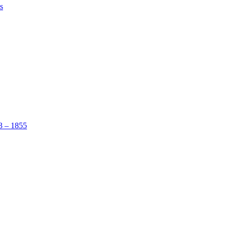
s
53 – 1855