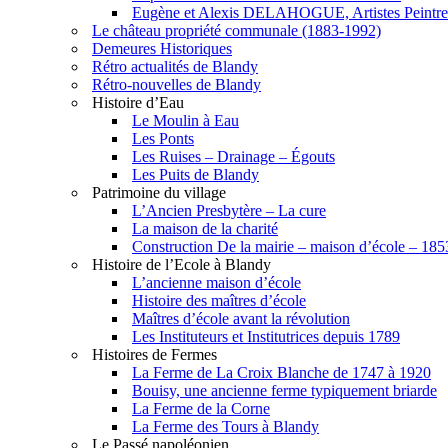
Eugène et Alexis DELAHOGUE, Artistes Peintre
Le château propriété communale (1883-1992)
Demeures Historiques
Rétro actualités de Blandy
Rétro-nouvelles de Blandy
Histoire d’Eau
Le Moulin à Eau
Les Ponts
Les Ruises – Drainage – Égouts
Les Puits de Blandy
Patrimoine du village
L’Ancien Presbytère – La cure
La maison de la charité
Construction De la mairie – maison d’école – 18
Histoire de l’Ecole à Blandy
L’ancienne maison d’école
Histoire des maîtres d’école
Maîtres d’école avant la révolution
Les Instituteurs et Institutrices depuis 1789
Histoires de Fermes
La Ferme de La Croix Blanche de 1747 à 1920
Bouisy, une ancienne ferme typiquement briarde
La Ferme de la Corne
La Ferme des Tours à Blandy
Le Passé napoléonien