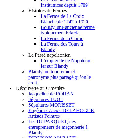
Institutrices depuis 1789
Histoires de Fermes
La Ferme de La Croix
Blanche de 1747 à 1920
Bouisy, une ancienne ferme
typiquement briarde
La Ferme de la Corne
La Ferme des Tours à
Blandy
Le Passé napoléonien
L’empreinte de Napoléon
Ier sur Blandy
Blandy, un toponyme et
patronyme plus partagé qu’on le
croit !
Découverte du Cimetière
Jacqueline de ROHAN
Sépultures TUOT
Sépultures MORISSET
Eugène et Alexis DELAHOGUE,
Artistes Peintres
Les DUPARQUET, des
entrepreneurs de maçonnerie à
Blandy