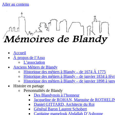
Aller au contenu
Accueil
À propos de l’Asso
L’association
Anciens Métiers de Blandy
Historique des métiers à Blandy – de 1674 À 1775
Historique des métiers à Blandy – de janvier 1834 à fév
Historique des métiers à Blandy – de janvier 1898 à jan
Histoire en partage
Personnalités de Blandy
Des Blandynois à l’honneur
Jacqueline de ROHAN, Marquise de ROTHELI
Daniel GITTARD, Architecte du Roi
Général Baron Laurent Schobert
Capitaine mamelouk Abdallah D’Asbonne