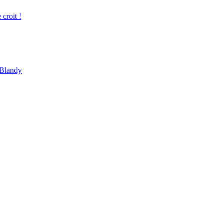
croit !
 Blandy