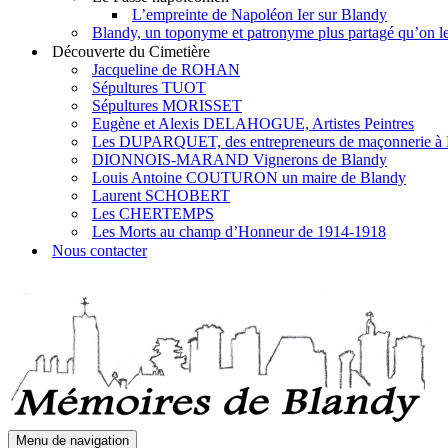
L’empreinte de Napoléon Ier sur Blandy
Blandy, un toponyme et patronyme plus partagé qu’on le 
Découverte du Cimetière
Jacqueline de ROHAN
Sépultures TUOT
Sépultures MORISSET
Eugène et Alexis DELAHOGUE, Artistes Peintres
Les DUPARQUET, des entrepreneurs de maçonnerie à
DIONNOIS-MARAND Vignerons de Blandy
Louis Antoine COUTURON un maire de Blandy
Laurent SCHOBERT
Les CHERTEMPS
Les Morts au champ d’Honneur de 1914-1918
Nous contacter
Menu de navigation