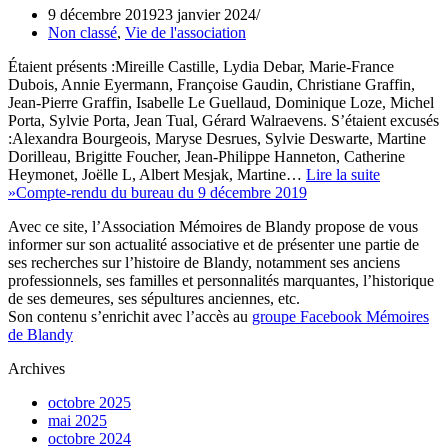
9 décembre 2019
23 janvier 2024
Non classé
,
Vie de l'association
Étaient présents :Mireille Castille, Lydia Debar, Marie-France
Dubois, Annie Eyermann, Françoise Gaudin, Christiane Graffin,
Jean-Pierre Graffin, Isabelle Le Guellaud, Dominique Loze, Michel
Porta, Sylvie Porta, Jean Tual, Gérard Walraevens. S’étaient excusés
:Alexandra Bourgeois, Maryse Desrues, Sylvie Deswarte, Martine
Dorilleau, Brigitte Foucher, Jean-Philippe Hanneton, Catherine
Heymonet, Joëlle L, Albert Mesjak, Martine…
Lire la suite
»
Compte-rendu du bureau du 9 décembre 2019
Avec ce site, l’Association Mémoires de Blandy propose de vous
informer sur son actualité associative et de présenter une partie de
ses recherches sur l’histoire de Blandy, notamment ses anciens
professionnels, ses familles et personnalités marquantes, l’historique
de ses demeures, ses sépultures anciennes, etc.
Son contenu s’enrichit avec l’accès au
groupe Facebook Mémoires
de Blandy
Archives
octobre 2025
mai 2025
octobre 2024