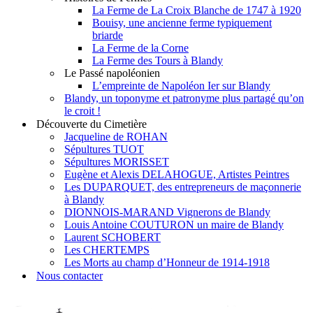
La Ferme de La Croix Blanche de 1747 à 1920
Bouisy, une ancienne ferme typiquement
briarde
La Ferme de la Corne
La Ferme des Tours à Blandy
Le Passé napoléonien
L’empreinte de Napoléon Ier sur Blandy
Blandy, un toponyme et patronyme plus partagé qu’on
le croit !
Découverte du Cimetière
Jacqueline de ROHAN
Sépultures TUOT
Sépultures MORISSET
Eugène et Alexis DELAHOGUE, Artistes Peintres
Les DUPARQUET, des entrepreneurs de maçonnerie
à Blandy
DIONNOIS-MARAND Vignerons de Blandy
Louis Antoine COUTURON un maire de Blandy
Laurent SCHOBERT
Les CHERTEMPS
Les Morts au champ d’Honneur de 1914-1918
Nous contacter