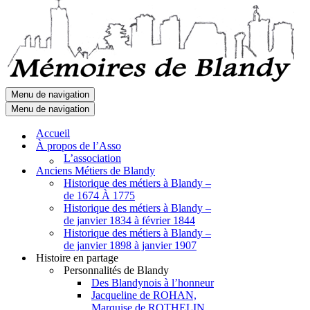
Menu de navigation
Menu de navigation
Accueil
À propos de l’Asso
L’association
Anciens Métiers de Blandy
Historique des métiers à Blandy –
de 1674 À 1775
Historique des métiers à Blandy –
de janvier 1834 à février 1844
Historique des métiers à Blandy –
de janvier 1898 à janvier 1907
Histoire en partage
Personnalités de Blandy
Des Blandynois à l’honneur
Jacqueline de ROHAN,
Marquise de ROTHELIN