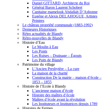
Daniel GITTARD, Architecte du Roi
Général Baron Laurent Schobert
Capitaine mamelouk Abdallah D’Asbonne
Eugène et Alexis DELAHOGUE, Artistes
Peintres
Le château propriété communale (1883-1992)
Demeures Historiques
Rétro actualités de Blandy
Rétro-nouvelles de Blandy
Histoire d’Eau
Le Moulin à Eau
Les Ponts
Les Ruises – Drainage – Égouts
Les Puits de Blandy
Patrimoine du village
L’Ancien Presbytère – La cure
La maison de la charité
Construction De la mairie – maison d’école –
1853 – 1855
Histoire de l’Ecole à Blandy
L’ancienne maison d’école
Histoire des maîtres d’école
Maîtres d’école avant la révolution
Les Instituteurs et Institutrices depuis 1789
Histoires de Fermes