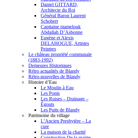
Daniel GITTARD,
Architecte du Roi
Général Baron Laurent
Schobert
Capitaine mamelouk
Abdallah D’Asbonne
Eugène et Alexis
DELAHOGUE, Artistes
Peintres
Le château propriété communale
(1883-1992)
Demeures Historiques
Rétro actualités de Blandy
Rétro-nouvelles de Blandy
Histoire d’Eau
Le Moulin à Eau
Les Ponts
Les Ruises – Drainage –
Égouts
Les Puits de Blandy
Patrimoine du village
L’Ancien Presbytère – La
cure
La maison de la charité
Construction De la mairie –