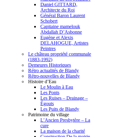
Daniel GITTARD,
Architecte du Roi
Général Baron Laurent
Schobert
Capitaine mamelouk
Abdallah D’Asbonne
Eugène et Alexis
DELAHOGUE, Artistes
Peintres
Le château propriété communale
(1883-1992)
Demeures Historiques
Rétro actualités de Blandy
Rétro-nouvelles de Blandy
Histoire d’Eau
Le Moulin à Eau
Les Ponts
Les Ruises – Drainage –
Égouts
Les Puits de Blandy
Patrimoine du village
L’Ancien Presbytère – La
cure
La maison de la charité
Construction De la mairie –