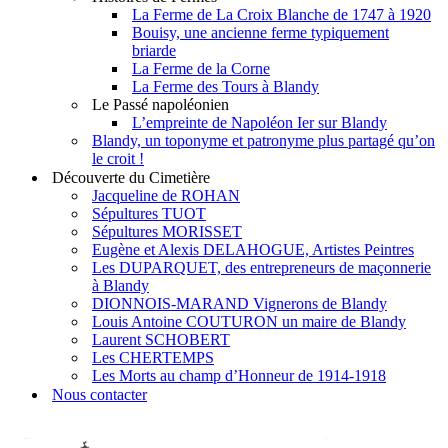
La Ferme de La Croix Blanche de 1747 à 1920
Bouisy, une ancienne ferme typiquement
briarde
La Ferme de la Corne
La Ferme des Tours à Blandy
Le Passé napoléonien
L’empreinte de Napoléon Ier sur Blandy
Blandy, un toponyme et patronyme plus partagé qu’on
le croit !
Découverte du Cimetière
Jacqueline de ROHAN
Sépultures TUOT
Sépultures MORISSET
Eugène et Alexis DELAHOGUE, Artistes Peintres
Les DUPARQUET, des entrepreneurs de maçonnerie
à Blandy
DIONNOIS-MARAND Vignerons de Blandy
Louis Antoine COUTURON un maire de Blandy
Laurent SCHOBERT
Les CHERTEMPS
Les Morts au champ d’Honneur de 1914-1918
Nous contacter