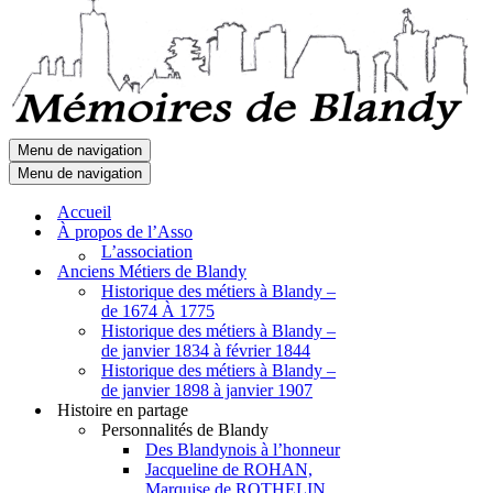
Menu de navigation
Menu de navigation
Accueil
À propos de l’Asso
L’association
Anciens Métiers de Blandy
Historique des métiers à Blandy –
de 1674 À 1775
Historique des métiers à Blandy –
de janvier 1834 à février 1844
Historique des métiers à Blandy –
de janvier 1898 à janvier 1907
Histoire en partage
Personnalités de Blandy
Des Blandynois à l’honneur
Jacqueline de ROHAN,
Marquise de ROTHELIN