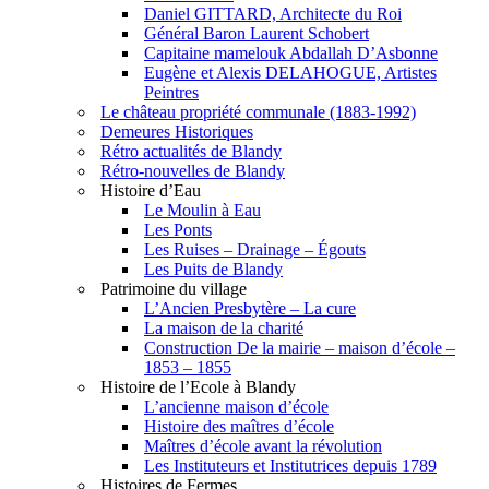
Daniel GITTARD, Architecte du Roi
Général Baron Laurent Schobert
Capitaine mamelouk Abdallah D’Asbonne
Eugène et Alexis DELAHOGUE, Artistes
Peintres
Le château propriété communale (1883-1992)
Demeures Historiques
Rétro actualités de Blandy
Rétro-nouvelles de Blandy
Histoire d’Eau
Le Moulin à Eau
Les Ponts
Les Ruises – Drainage – Égouts
Les Puits de Blandy
Patrimoine du village
L’Ancien Presbytère – La cure
La maison de la charité
Construction De la mairie – maison d’école –
1853 – 1855
Histoire de l’Ecole à Blandy
L’ancienne maison d’école
Histoire des maîtres d’école
Maîtres d’école avant la révolution
Les Instituteurs et Institutrices depuis 1789
Histoires de Fermes