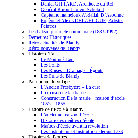
Daniel GITTARD, Architecte du Roi
Général Baron Laurent Schobert
Capitaine mamelouk Abdallah D’Asbonne
Eugène et Alexis DELAHOGUE, Artistes
Peintres
Le château propriété communale (1883-1992)
Demeures Historiques
Rétro actualités de Blandy
Rétro-nouvelles de Blandy
Histoire d’Eau
Le Moulin à Eau
Les Ponts
Les Ruises – Drainage – Égouts
Les Puits de Blandy
Patrimoine du village
L’Ancien Presbytère – La cure
La maison de la charité
Construction De la mairie – maison d’école –
1853 – 1855
Histoire de l’Ecole à Blandy
L’ancienne maison d’école
Histoire des maîtres d’école
Maîtres d’école avant la révolution
Les Instituteurs et Institutrices depuis 1789
Histoires de Fermes