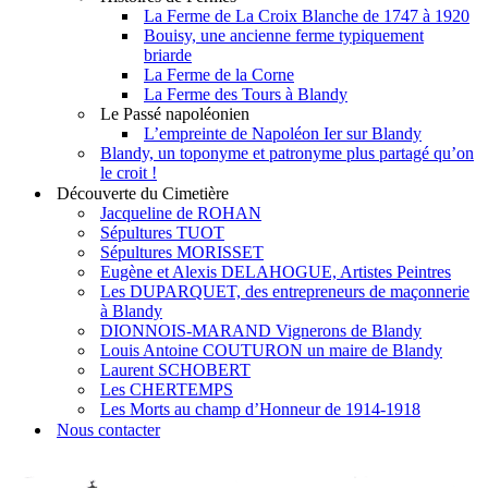
La Ferme de La Croix Blanche de 1747 à 1920
Bouisy, une ancienne ferme typiquement
briarde
La Ferme de la Corne
La Ferme des Tours à Blandy
Le Passé napoléonien
L’empreinte de Napoléon Ier sur Blandy
Blandy, un toponyme et patronyme plus partagé qu’on
le croit !
Découverte du Cimetière
Jacqueline de ROHAN
Sépultures TUOT
Sépultures MORISSET
Eugène et Alexis DELAHOGUE, Artistes Peintres
Les DUPARQUET, des entrepreneurs de maçonnerie
à Blandy
DIONNOIS-MARAND Vignerons de Blandy
Louis Antoine COUTURON un maire de Blandy
Laurent SCHOBERT
Les CHERTEMPS
Les Morts au champ d’Honneur de 1914-1918
Nous contacter