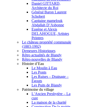
Daniel GITTARD,
Architecte du Roi
Général Baron Laurent
Schobert
Capitaine mamelouk
Abdallah D’Asbonne
Eugène et Alexis
DELAHOGUE, Artistes
Peintres
Le château propriété communale
(1883-1992)
Demeures Historiques
Rétro actualités de Blandy
Rétro-nouvelles de Blandy
Histoire d’Eau
Le Moulin à Eau
Les Ponts
Les Ruises – Drainage –
Égouts
Les Puits de Blandy
Patrimoine du village
L’Ancien Presbytère – La
cure
La maison de la charité
Construction De la mairie –