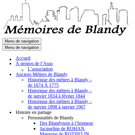
Menu de navigation
Menu de navigation
Accueil
À propos de l’Asso
L’association
Anciens Métiers de Blandy
Historique des métiers à Blandy –
de 1674 À 1775
Historique des métiers à Blandy –
de janvier 1834 à février 1844
Historique des métiers à Blandy –
de janvier 1898 à janvier 1907
Histoire en partage
Personnalités de Blandy
Des Blandynois à l’honneur
Jacqueline de ROHAN,
Marquise de ROTHELIN