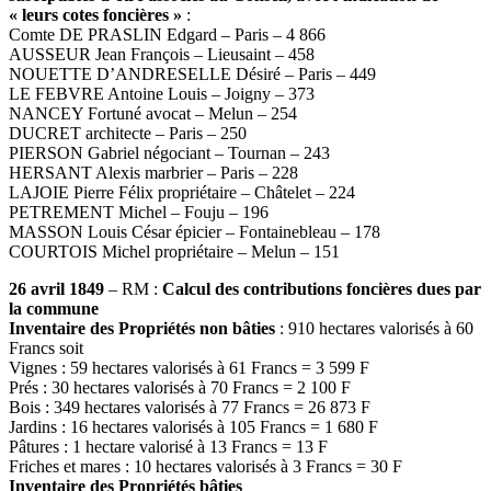
« leurs cotes foncières »
:
Comte DE PRASLIN Edgard – Paris – 4 866
AUSSEUR Jean François – Lieusaint – 458
NOUETTE D’ANDRESELLE Désiré – Paris – 449
LE FEBVRE Antoine Louis – Joigny – 373
NANCEY Fortuné avocat – Melun – 254
DUCRET architecte – Paris – 250
PIERSON Gabriel négociant – Tournan – 243
HERSANT Alexis marbrier – Paris – 228
LAJOIE Pierre Félix propriétaire – Châtelet – 224
PETREMENT Michel – Fouju – 196
MASSON Louis César épicier – Fontainebleau – 178
COURTOIS Michel propriétaire – Melun – 151
26 avril 1849
– RM :
Calcul des contributions foncières dues par
la commune
Inventaire des Propriétés non bâties
: 910 hectares valorisés à 60
Francs soit
Vignes : 59 hectares valorisés à 61 Francs = 3 599 F
Prés : 30 hectares valorisés à 70 Francs = 2 100 F
Bois : 349 hectares valorisés à 77 Francs = 26 873 F
Jardins : 16 hectares valorisés à 105 Francs = 1 680 F
Pâtures : 1 hectare valorisé à 13 Francs = 13 F
Friches et mares : 10 hectares valorisés à 3 Francs = 30 F
Inventaire des Propriétés bâties