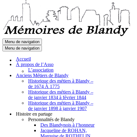
Menu de navigation
Menu de navigation
Accueil
À propos de l’Asso
L’association
Anciens Métiers de Blandy
Historique des métiers à Blandy –
de 1674 À 1775
Historique des métiers à Blandy –
de janvier 1834 à février 1844
Historique des métiers à Blandy –
de janvier 1898 à janvier 1907
Histoire en partage
Personnalités de Blandy
Des Blandynois à l’honneur
Jacqueline de ROHAN,
Marquise de ROTHELIN