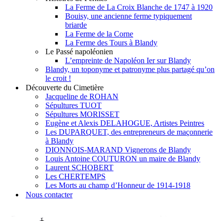
La Ferme de La Croix Blanche de 1747 à 1920
Bouisy, une ancienne ferme typiquement
briarde
La Ferme de la Corne
La Ferme des Tours à Blandy
Le Passé napoléonien
L’empreinte de Napoléon Ier sur Blandy
Blandy, un toponyme et patronyme plus partagé qu’on
le croit !
Découverte du Cimetière
Jacqueline de ROHAN
Sépultures TUOT
Sépultures MORISSET
Eugène et Alexis DELAHOGUE, Artistes Peintres
Les DUPARQUET, des entrepreneurs de maçonnerie
à Blandy
DIONNOIS-MARAND Vignerons de Blandy
Louis Antoine COUTURON un maire de Blandy
Laurent SCHOBERT
Les CHERTEMPS
Les Morts au champ d’Honneur de 1914-1918
Nous contacter