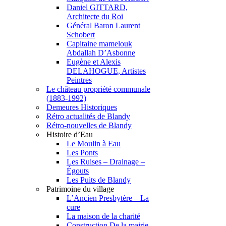
Daniel GITTARD,
Architecte du Roi
Général Baron Laurent
Schobert
Capitaine mamelouk
Abdallah D’Asbonne
Eugène et Alexis
DELAHOGUE, Artistes
Peintres
Le château propriété communale
(1883-1992)
Demeures Historiques
Rétro actualités de Blandy
Rétro-nouvelles de Blandy
Histoire d’Eau
Le Moulin à Eau
Les Ponts
Les Ruises – Drainage –
Égouts
Les Puits de Blandy
Patrimoine du village
L’Ancien Presbytère – La
cure
La maison de la charité
Construction De la mairie –