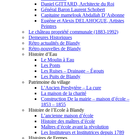
Daniel GITTARD, Architecte du Roi
Général Baron Laurent Schobert
Capitaine mamelouk Abdallah D’Asbonne
Eugène et Alexis DELAHOGUE, Artistes
Peintres
Le château propriété communale (1883-1992)
Demeures Historiques
Rétro actualités de Blandy
Rétro-nouvelles de Blandy
Histoire d’Eau
Le Moulin à Eau
Les Ponts
Les Ruises – Drainage – Égouts
Les Puits de Blandy
Patrimoine du village
L’Ancien Presbytère – La cure
La maison de la charité
Construction De la mairie – maison d’école –
1853 – 1855
Histoire de l’Ecole à Blandy
L’ancienne maison d’école
Histoire des maîtres d’école
Maîtres d’école avant la révolution
Les Instituteurs et Institutrices depuis 1789
Histoires de Fermes