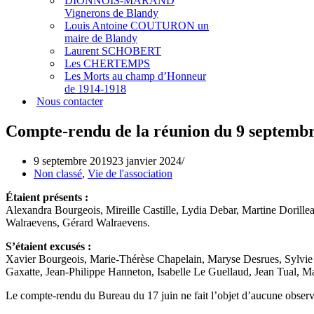
DIONNOIS-MARAND
Vignerons de Blandy
Louis Antoine COUTURON un
maire de Blandy
Laurent SCHOBERT
Les CHERTEMPS
Les Morts au champ d’Honneur
de 1914-1918
Nous contacter
Compte-rendu de la réunion du 9 septemb
9 septembre 2019
23 janvier 2024
Non classé
,
Vie de l'association
Étaient présents :
Alexandra Bourgeois, Mireille Castille, Lydia Debar, Martine Dorille
Walraevens, Gérard Walraevens.
S’étaient excusés :
Xavier Bourgeois, Marie-Thérèse Chapelain, Maryse Desrues, Sylvie
Gaxatte, Jean-Philippe Hanneton, Isabelle Le Guellaud, Jean Tual, Ma
Le compte-rendu du Bureau du 17 juin ne fait l’objet d’aucune observ