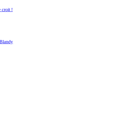
croit !
 Blandy