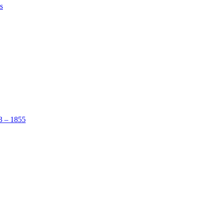
s
53 – 1855