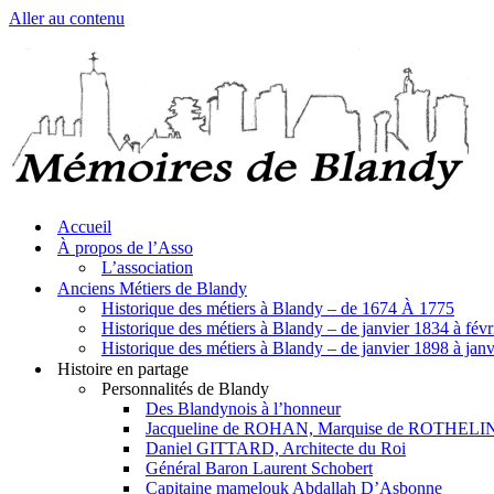
Aller au contenu
Accueil
À propos de l’Asso
L’association
Anciens Métiers de Blandy
Historique des métiers à Blandy – de 1674 À 1775
Historique des métiers à Blandy – de janvier 1834 à fév
Historique des métiers à Blandy – de janvier 1898 à jan
Histoire en partage
Personnalités de Blandy
Des Blandynois à l’honneur
Jacqueline de ROHAN, Marquise de ROTHELI
Daniel GITTARD, Architecte du Roi
Général Baron Laurent Schobert
Capitaine mamelouk Abdallah D’Asbonne