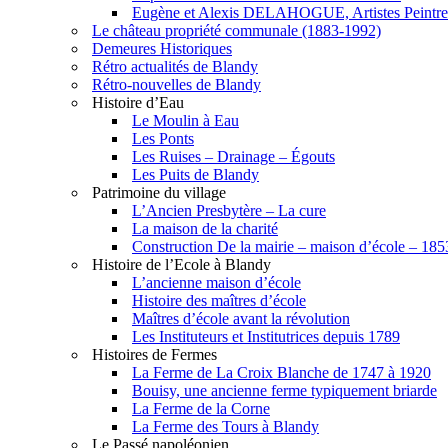
Eugène et Alexis DELAHOGUE, Artistes Peintre
Le château propriété communale (1883-1992)
Demeures Historiques
Rétro actualités de Blandy
Rétro-nouvelles de Blandy
Histoire d’Eau
Le Moulin à Eau
Les Ponts
Les Ruises – Drainage – Égouts
Les Puits de Blandy
Patrimoine du village
L’Ancien Presbytère – La cure
La maison de la charité
Construction De la mairie – maison d’école – 18
Histoire de l’Ecole à Blandy
L’ancienne maison d’école
Histoire des maîtres d’école
Maîtres d’école avant la révolution
Les Instituteurs et Institutrices depuis 1789
Histoires de Fermes
La Ferme de La Croix Blanche de 1747 à 1920
Bouisy, une ancienne ferme typiquement briarde
La Ferme de la Corne
La Ferme des Tours à Blandy
Le Passé napoléonien