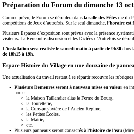
Préparation du Forum du dimanche 13 oc
Comme prévu, le Forum se déroulera dans
la salle des Fêtes
rue du Po
compétitions de Jeux d’autrefois. Sur le seul dimanche,
l’horaire est
Plusieurs Espaces d’exposition sont prévus avec la présence systéma
visiteurs. La Rencontre-discussion et les Dictées d’Autrefois se dérou
L’installation sera réalisée le samedi matin à partir de 9h30
dans l
de 18h15 à 19h
.
Espace Histoire du Village en une douzaine de pannea
Une actualisation du travail restant à se répartir recouvre les rubriques
Plusieurs Demeures seront à nouveau mises en valeur
en in
pour :
la Maison Taillandier alias la Ferme du Bourg,
la Touretterie,
la Cure-presbytère de l’Ancien Régime,
les Petites Écoles,
la Mairie,
etc.
Plusieurs panneaux seront consacrés à
l’histoire de l’eau
(Mirei