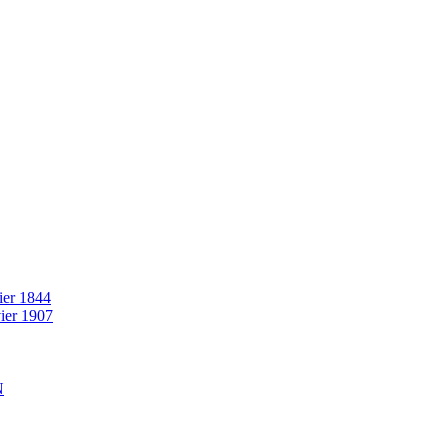
rier 1844
vier 1907
N