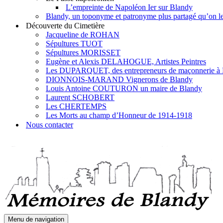
L’empreinte de Napoléon Ier sur Blandy
Blandy, un toponyme et patronyme plus partagé qu’on le 
Découverte du Cimetière
Jacqueline de ROHAN
Sépultures TUOT
Sépultures MORISSET
Eugène et Alexis DELAHOGUE, Artistes Peintres
Les DUPARQUET, des entrepreneurs de maçonnerie à
DIONNOIS-MARAND Vignerons de Blandy
Louis Antoine COUTURON un maire de Blandy
Laurent SCHOBERT
Les CHERTEMPS
Les Morts au champ d’Honneur de 1914-1918
Nous contacter
Menu de navigation