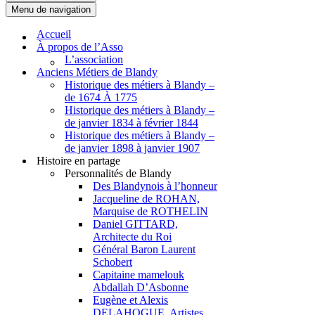
Menu de navigation
Accueil
À propos de l’Asso
L’association
Anciens Métiers de Blandy
Historique des métiers à Blandy –
de 1674 À 1775
Historique des métiers à Blandy –
de janvier 1834 à février 1844
Historique des métiers à Blandy –
de janvier 1898 à janvier 1907
Histoire en partage
Personnalités de Blandy
Des Blandynois à l’honneur
Jacqueline de ROHAN,
Marquise de ROTHELIN
Daniel GITTARD,
Architecte du Roi
Général Baron Laurent
Schobert
Capitaine mamelouk
Abdallah D’Asbonne
Eugène et Alexis
DELAHOGUE, Artistes