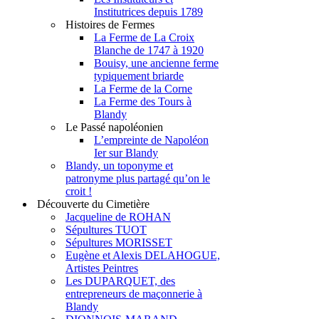
Institutrices depuis 1789
Histoires de Fermes
La Ferme de La Croix
Blanche de 1747 à 1920
Bouisy, une ancienne ferme
typiquement briarde
La Ferme de la Corne
La Ferme des Tours à
Blandy
Le Passé napoléonien
L’empreinte de Napoléon
Ier sur Blandy
Blandy, un toponyme et
patronyme plus partagé qu’on le
croit !
Découverte du Cimetière
Jacqueline de ROHAN
Sépultures TUOT
Sépultures MORISSET
Eugène et Alexis DELAHOGUE,
Artistes Peintres
Les DUPARQUET, des
entrepreneurs de maçonnerie à
Blandy