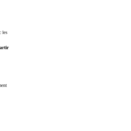
 les
artir
ment