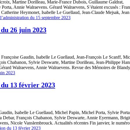
lcroix, Martine Dorilleau, Marie-France Dubois, Guillaume Galdrat,
e Porta, Annie Walraevens. Gérard Walraevens, S’étaient excusés : Fran
 Catherine Heymonet, Isabelle Le Guellaud, Jean-Claude Mejsak, Jean
d’administration du 15 septembre 2023
du 26 juin 2023
, Françoise Gaudin, Isabelle Le Guellaud, Jean-François Le Scanff, Mi
nçois Chabanon, Sylvie Deswarte, Martine Dorilleau, Jean-Philippe Han
 Gérard Walraevens, Annie Walraevens. Revue des Mémoires de Bland
uin 2023
du 13 février 2023
Gaudin, Isabelle Le Guellaud, Michel Papin, Michel Porta, Sylvie Porta
ia Debar, François Chabanon, Sylvie Deswarte, Annie Eyermann, Brigit
ns, Nicole Vanslembrouck. Actualités récentes Fin janvier, le numéro
ion du 13 février 2023