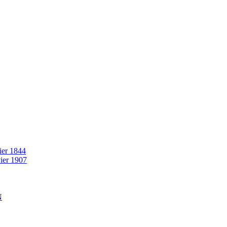
rier 1844
vier 1907
N