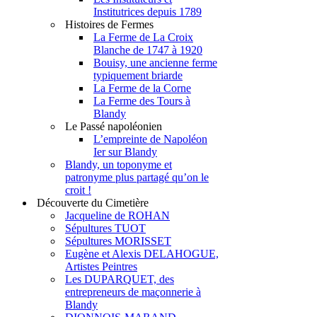
Institutrices depuis 1789
Histoires de Fermes
La Ferme de La Croix
Blanche de 1747 à 1920
Bouisy, une ancienne ferme
typiquement briarde
La Ferme de la Corne
La Ferme des Tours à
Blandy
Le Passé napoléonien
L’empreinte de Napoléon
Ier sur Blandy
Blandy, un toponyme et
patronyme plus partagé qu’on le
croit !
Découverte du Cimetière
Jacqueline de ROHAN
Sépultures TUOT
Sépultures MORISSET
Eugène et Alexis DELAHOGUE,
Artistes Peintres
Les DUPARQUET, des
entrepreneurs de maçonnerie à
Blandy