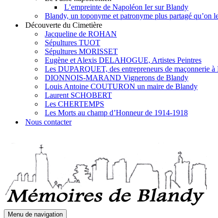
L’empreinte de Napoléon Ier sur Blandy
Blandy, un toponyme et patronyme plus partagé qu’on le 
Découverte du Cimetière
Jacqueline de ROHAN
Sépultures TUOT
Sépultures MORISSET
Eugène et Alexis DELAHOGUE, Artistes Peintres
Les DUPARQUET, des entrepreneurs de maçonnerie à
DIONNOIS-MARAND Vignerons de Blandy
Louis Antoine COUTURON un maire de Blandy
Laurent SCHOBERT
Les CHERTEMPS
Les Morts au champ d’Honneur de 1914-1918
Nous contacter
Menu de navigation