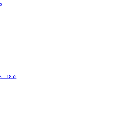
s
53 – 1855