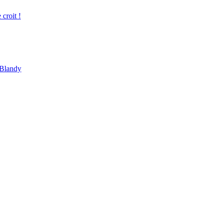
croit !
 Blandy