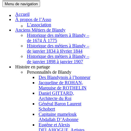
Menu de navigation
Accueil
À propos de l’Asso
L’association
Anciens Métiers de Blandy
Historique des métiers à Blandy –
de 1674 À 1775
Historique des métiers à Blandy –
de janvier 1834 à février 1844
Historique des métiers à Blandy –
de janvier 1898 à janvier 1907
Histoire en partage
Personnalités de Blandy
Des Blandynois à l’honneur
Jacqueline de ROHAN,
Marquise de ROTHELIN
Daniel GITTARD,
Architecte du Roi
Général Baron Laurent
Schobert
Capitaine mamelouk
Abdallah D’Asbonne
Eugène et Alexis
DELAHOGUE, Artistes