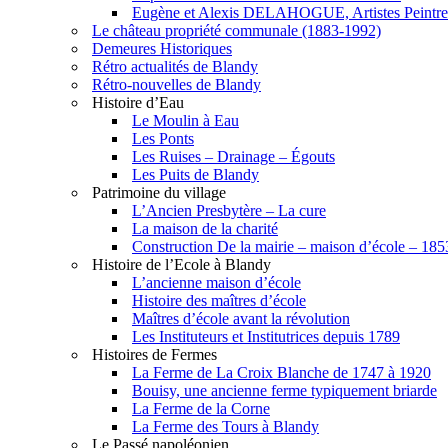
Eugène et Alexis DELAHOGUE, Artistes Peintre
Le château propriété communale (1883-1992)
Demeures Historiques
Rétro actualités de Blandy
Rétro-nouvelles de Blandy
Histoire d’Eau
Le Moulin à Eau
Les Ponts
Les Ruises – Drainage – Égouts
Les Puits de Blandy
Patrimoine du village
L’Ancien Presbytère – La cure
La maison de la charité
Construction De la mairie – maison d’école – 18
Histoire de l’Ecole à Blandy
L’ancienne maison d’école
Histoire des maîtres d’école
Maîtres d’école avant la révolution
Les Instituteurs et Institutrices depuis 1789
Histoires de Fermes
La Ferme de La Croix Blanche de 1747 à 1920
Bouisy, une ancienne ferme typiquement briarde
La Ferme de la Corne
La Ferme des Tours à Blandy
Le Passé napoléonien