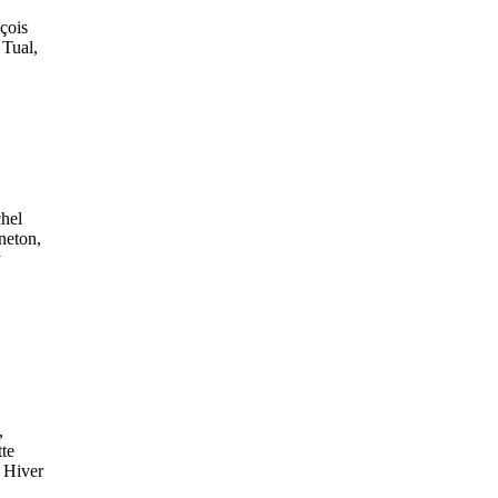
çois
 Tual,
chel
neton,
y
,
te
 Hiver