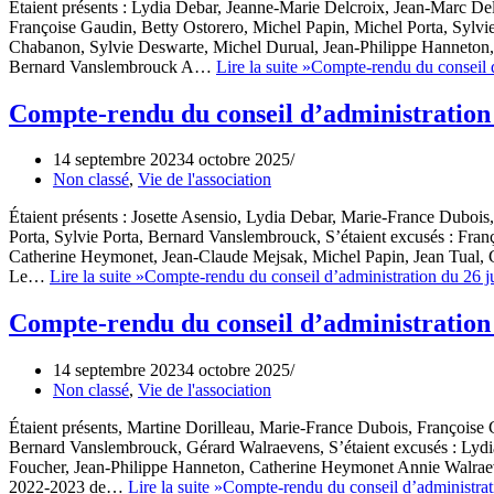
Étaient présents : Lydia Debar, Jeanne-Marie Delcroix, Jean-Marc De
Françoise Gaudin, Betty Ostorero, Michel Papin, Michel Porta, Sylvi
Chabanon, Sylvie Deswarte, Michel Durual, Jean-Philippe Hanneton,
Bernard Vanslembrouck A…
Lire la suite »
Compte-rendu du conseil 
Compte-rendu du conseil d’administration 
14 septembre 2023
4 octobre 2025
Non classé
,
Vie de l'association
Étaient présents : Josette Asensio, Lydia Debar, Marie-France Dubois
Porta, Sylvie Porta, Bernard Vanslembrouck, S’étaient excusés : Fra
Catherine Heymonet, Jean-Claude Mejsak, Michel Papin, Jean Tual,
Le…
Lire la suite »
Compte-rendu du conseil d’administration du 26 j
Compte-rendu du conseil d’administration 
14 septembre 2023
4 octobre 2025
Non classé
,
Vie de l'association
Étaient présents, Martine Dorilleau, Marie-France Dubois, Françoise 
Bernard Vanslembrouck, Gérard Walraevens, S’étaient excusés : Lyd
Foucher, Jean-Philippe Hanneton, Catherine Heymonet Annie Walraeve
2022-2023 de…
Lire la suite »
Compte-rendu du conseil d’administrat