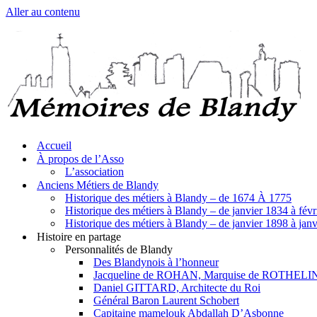
Aller au contenu
Accueil
À propos de l’Asso
L’association
Anciens Métiers de Blandy
Historique des métiers à Blandy – de 1674 À 1775
Historique des métiers à Blandy – de janvier 1834 à fév
Historique des métiers à Blandy – de janvier 1898 à jan
Histoire en partage
Personnalités de Blandy
Des Blandynois à l’honneur
Jacqueline de ROHAN, Marquise de ROTHELI
Daniel GITTARD, Architecte du Roi
Général Baron Laurent Schobert
Capitaine mamelouk Abdallah D’Asbonne